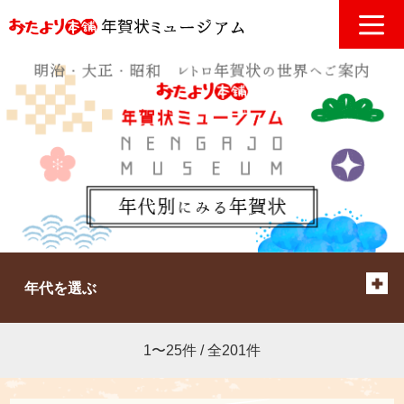
年代を選ぶ
1〜25件 / 全201件